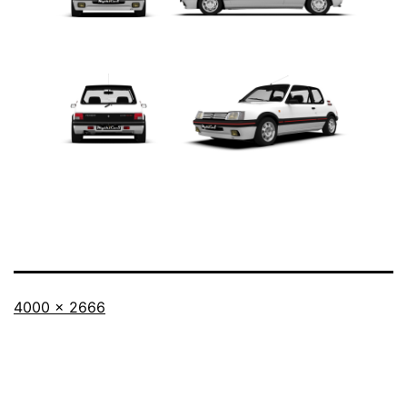
Taille
4000 × 2666
originale