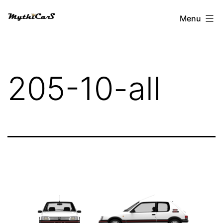
Aller
Menu
au
contenu
205-10-all