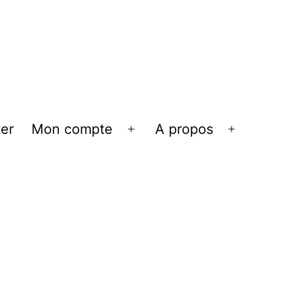
er
Mon compte
A propos
Ouvrir
Ouvrir
le
le
menu
menu