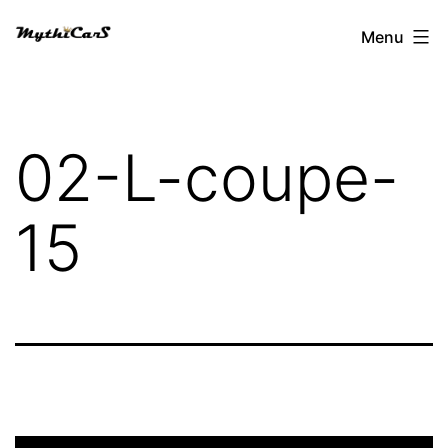
Aller
Menu
au
contenu
02-L-coupe-
15