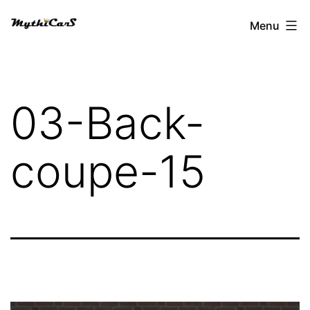
Aller
Menu
au
contenu
03-Back-
coupe-15