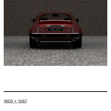
Taille
1600 × 1067
originale