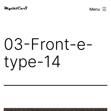
Aller
Menu
au
contenu
03-Front-e-
type-14