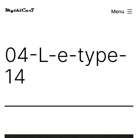
Aller
Menu
au
contenu
04-L-e-type-
14