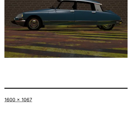
Taille
1600 × 1067
originale