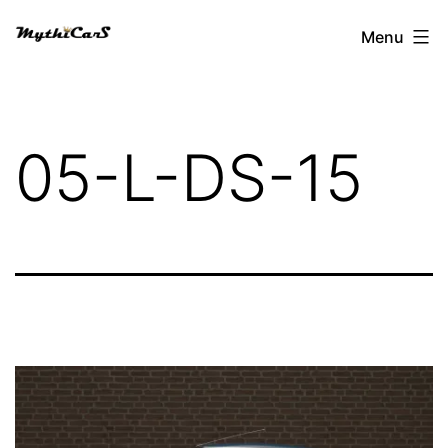
Aller
Menu
au
contenu
05-L-DS-15