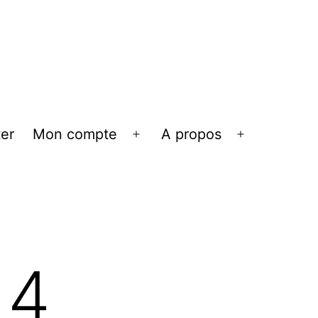
er
Mon compte
A propos
Ouvrir
Ouvrir
le
le
menu
menu
14