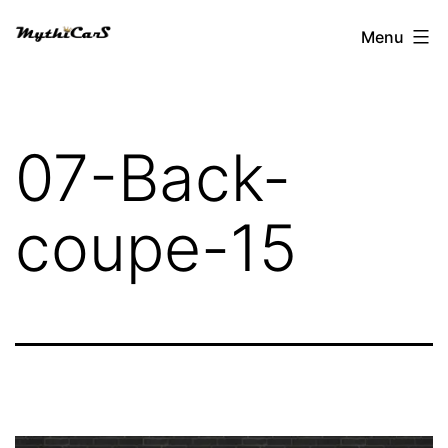
Aller
Menu
au
contenu
07-Back-
coupe-15