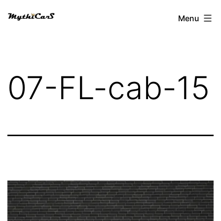
Aller
Menu
au
contenu
07-FL-cab-15