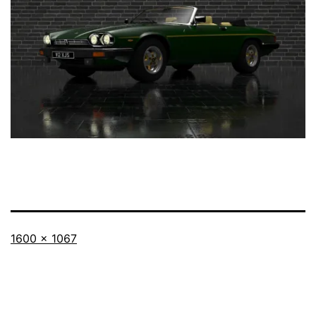
Taille
1600 × 1067
originale