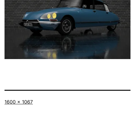
Taille
1600 × 1067
originale