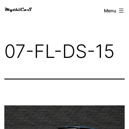
Aller
Menu
au
contenu
07-FL-DS-15