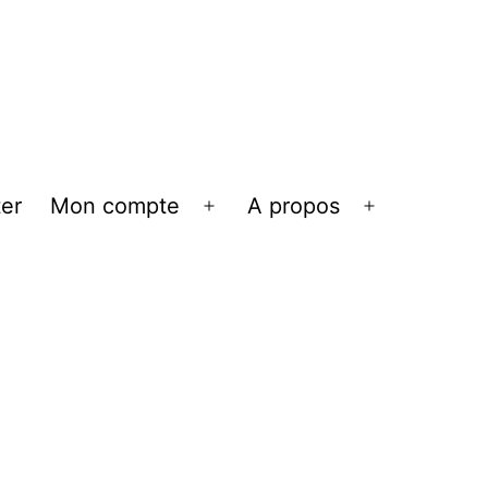
er
Mon compte
A propos
Ouvrir
Ouvrir
le
le
menu
menu