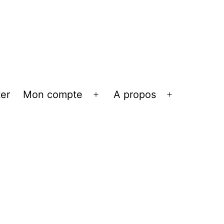
er
Mon compte
A propos
Ouvrir
Ouvrir
le
le
menu
menu