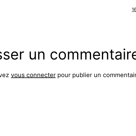
Ta
1
or
sser un commentair
evez
vous connecter
pour publier un commentair