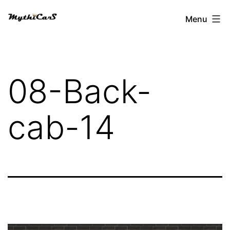
Aller
Menu
au
contenu
08-Back-
cab-14