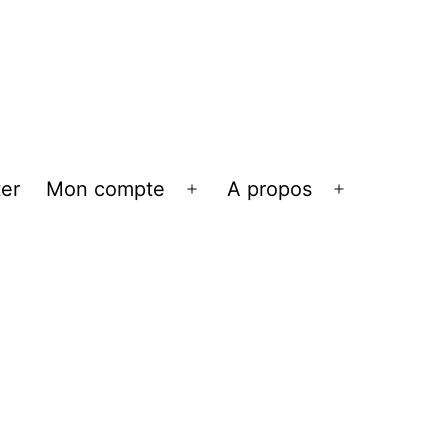
er
Mon compte
A propos
Ouvrir
Ouvrir
le
le
menu
menu