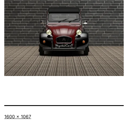
Taille
1600 × 1067
originale