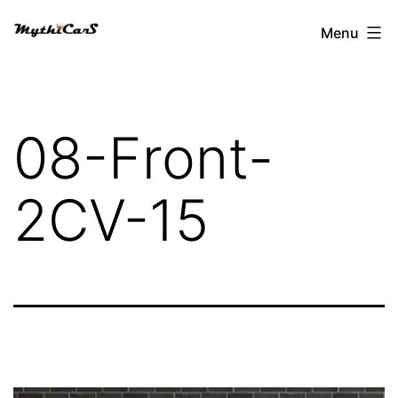
Aller
Menu
au
contenu
08-Front-
2CV-15