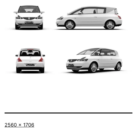
Taille
2560 × 1706
originale