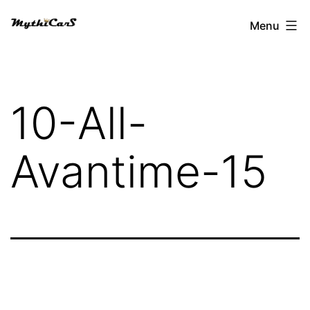
Aller
Menu
au
contenu
10-All-
Avantime-15