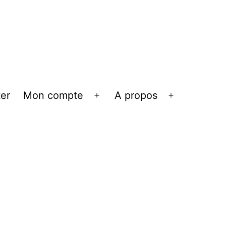
er
Mon compte
A propos
Ouvrir
Ouvrir
le
le
menu
menu