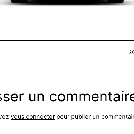
Ta
2
or
sser un commentair
evez
vous connecter
pour publier un commentair