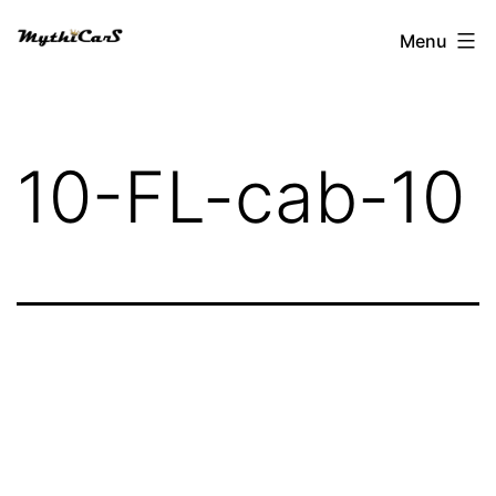
Aller
Menu
au
contenu
10-FL-cab-10