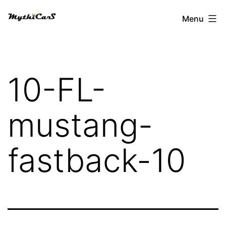
Aller
Menu
au
contenu
10-FL-
mustang-
fastback-10