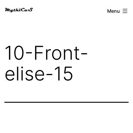
Aller
Menu
au
contenu
10-Front-
elise-15