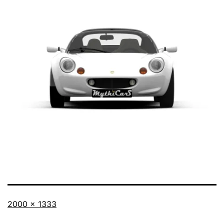
Taille
2000 × 1333
originale