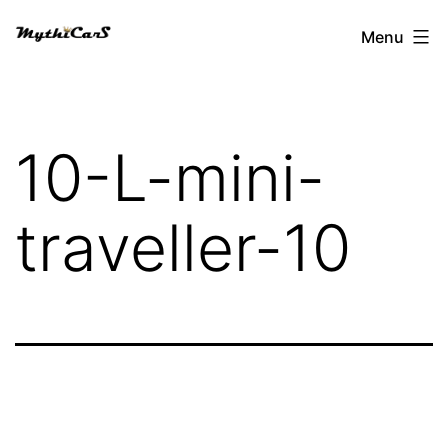
Aller
Menu
au
contenu
10-L-mini-
traveller-10