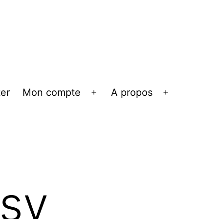
er
Mon compte
A propos
Ouvrir
Ouvrir
le
le
menu
menu
ssy