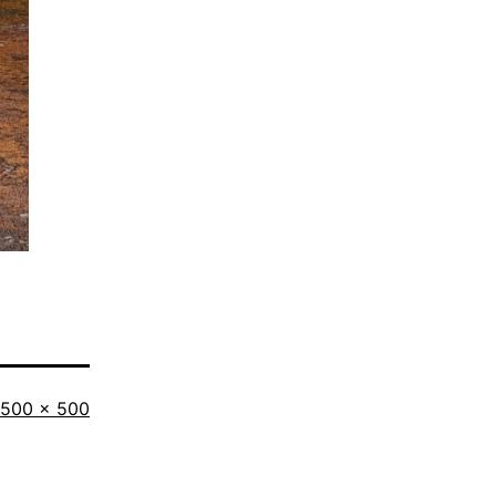
Taille
500 × 500
originale