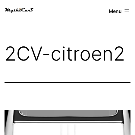
Aller
Menu
au
contenu
2CV-citroen2