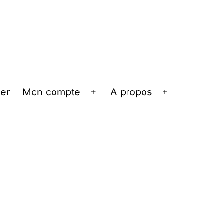
er
Mon compte
A propos
Ouvrir
Ouvrir
le
le
menu
menu