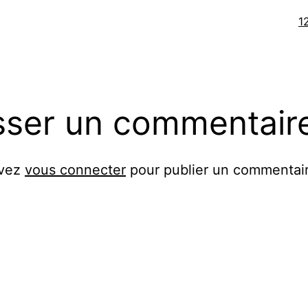
Ta
1
or
sser un commentair
evez
vous connecter
pour publier un commentair