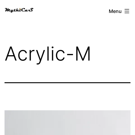
Aller
Menu
au
contenu
Acrylic-M