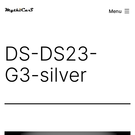
Aller
Menu
au
contenu
DS-DS23-
G3-silver