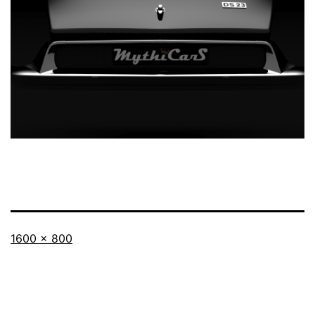
Taille
1600 × 800
originale