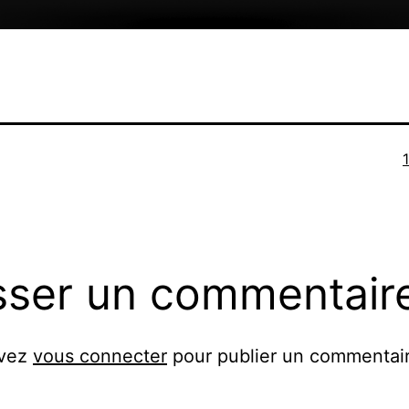
T
o
sser un commentair
evez
vous connecter
pour publier un commentair