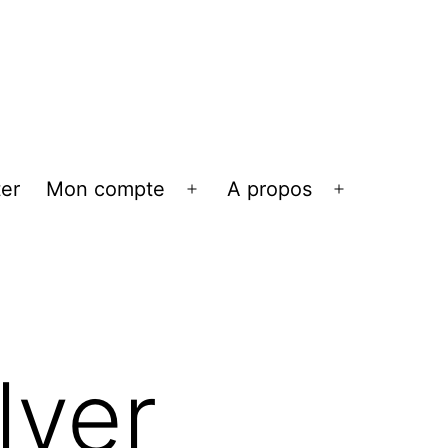
er
Mon compte
A propos
Ouvrir
Ouvrir
le
le
menu
menu
lver