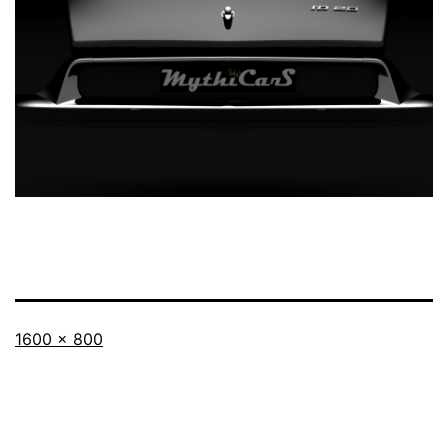
Taille
1600 × 800
originale