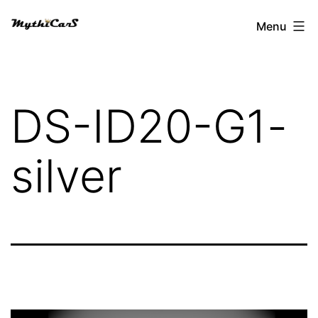
Aller
Menu
au
contenu
DS-ID20-G1-
silver