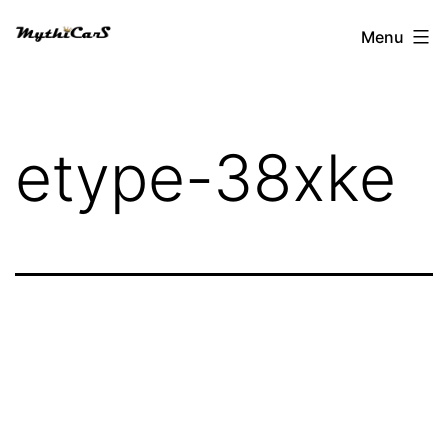
Aller
Menu
au
contenu
etype-38xke