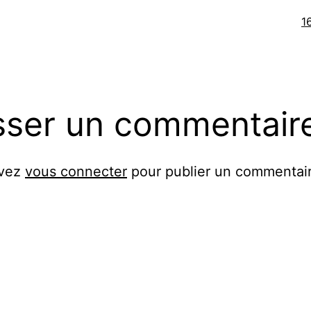
Ta
1
or
sser un commentair
evez
vous connecter
pour publier un commentair