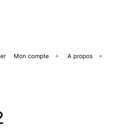
er
Mon compte
A propos
Ouvrir
Ouvrir
le
le
menu
menu
²