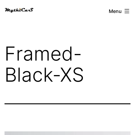
Aller
Menu
au
contenu
Framed-
Black-XS