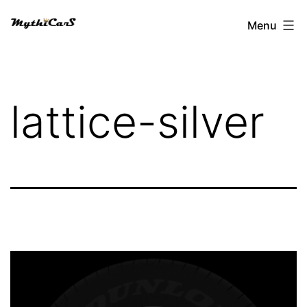
Aller
Menu
au
contenu
lattice-silver