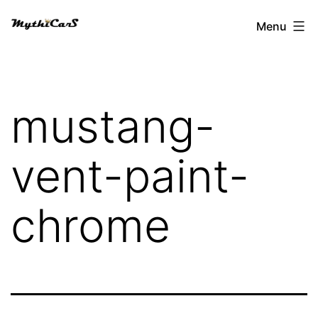
Aller
Menu
au
contenu
mustang-
vent-paint-
chrome