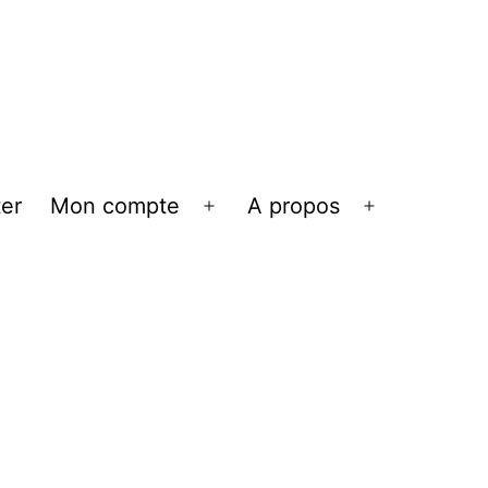
er
Mon compte
A propos
Ouvrir
Ouvrir
le
le
menu
menu