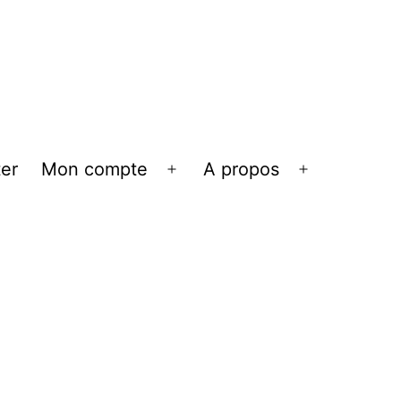
er
Mon compte
A propos
Ouvrir
Ouvrir
le
le
menu
menu