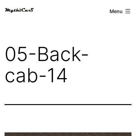
Aller
Menu
au
contenu
05-Back-
cab-14