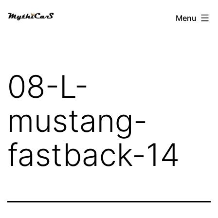
Aller
Menu
au
contenu
08-L-
mustang-
fastback-14