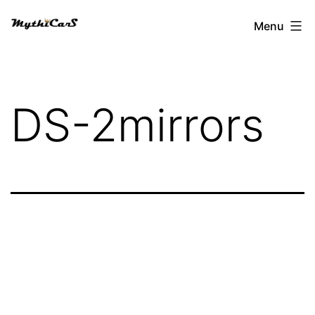
Aller
Menu
au
contenu
DS-2mirrors